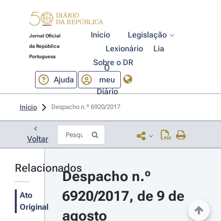
Início
Legislação
Jornal Oficial
da República
Lexionário
Lia
Portuguesa
Sobre o DR
O
Ajuda
meu
Diário
Início
Despacho n.º 6920/2017 
Voltar
Relacionados
Despacho n.º 
6920/2017, de 9 de 
Ato
Original
agosto