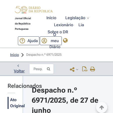
Início
Legislação
Jornal Oficial
da República
Lexionário
Lia
Portuguesa
Sobre o DR
O
Ajuda
meu
Diário
Início
Despacho n.º 6971/2025 
Voltar
Relacionados
Despacho n.º 
6971/2025, de 27 de 
Ato
Original
junho