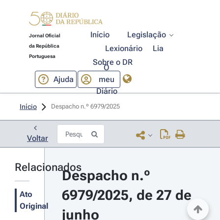
Início
Legislação
Jornal Oficial
da República
Lexionário
Lia
Portuguesa
Sobre o DR
O
Ajuda
meu
Diário
Início
Despacho n.º 6979/2025 
Voltar
Relacionados
Despacho n.º 
6979/2025, de 27 de 
Ato
Original
junho