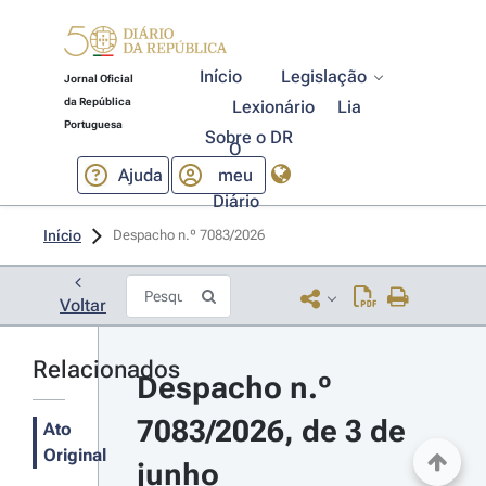
Início
Legislação
Jornal Oficial
da República
Lexionário
Lia
Portuguesa
Sobre o DR
O
Ajuda
meu
Diário
Início
Despacho n.º 7083/2026 
Voltar
Relacionados
Despacho n.º 
7083/2026, de 3 de 
Ato
Original
junho