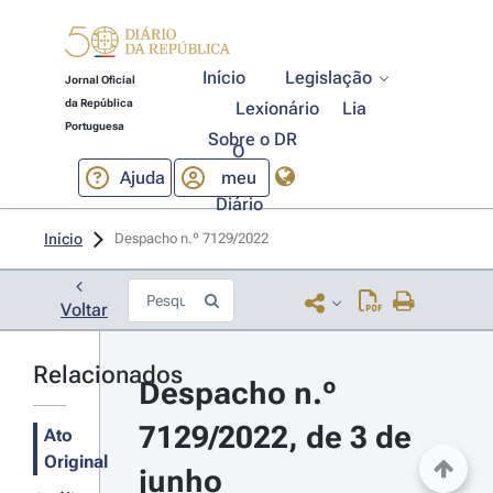
Início
Legislação
Jornal Oficial
da República
Lexionário
Lia
Portuguesa
Sobre o DR
O
Ajuda
meu
Diário
Início
Despacho n.º 7129/2022 
Voltar
Relacionados
Despacho n.º 
7129/2022, de 3 de 
Ato
Original
junho