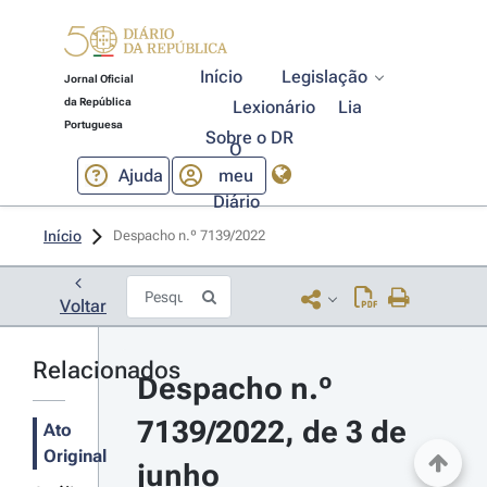
Início
Legislação
Jornal Oficial
da República
Lexionário
Lia
Portuguesa
Sobre o DR
O
Ajuda
meu
Diário
Início
Despacho n.º 7139/2022 
Voltar
Relacionados
Despacho n.º 
7139/2022, de 3 de 
Ato
Original
junho