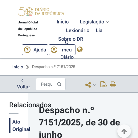
Início
Legislação
Jornal Oficial
da República
Lexionário
Lia
Portuguesa
Sobre o DR
O
Ajuda
meu
Diário
Início
Despacho n.º 7151/2025 
Voltar
Relacionados
Despacho n.º 
7151/2025, de 30 de 
Ato
Original
junho