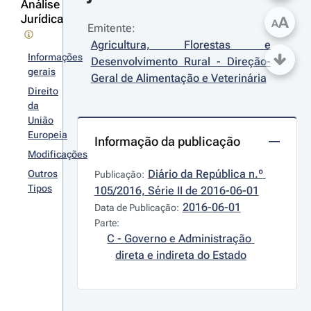
Análise
Jurídica
A
A
Emitente:
Agricultura, Florestas e 
Informações
Desenvolvimento Rural - Direção-
gerais
Geral de Alimentação e Veterinária
Direito
da
União
Europeia
Informação da publicação
Modificações
Diário da República n.º 
Outros
Publicação:
Tipos
105/2016, Série II de 2016-06-01
2016-06-01
Data de Publicação:
Parte:
C - Governo e Administração 
direta e indireta do Estado