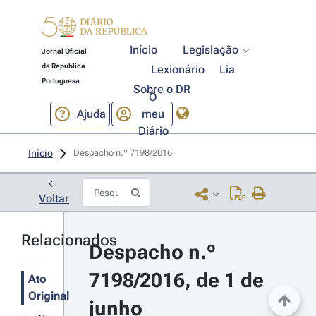
Início
Legislação
Jornal Oficial
da República
Lexionário
Lia
Portuguesa
Sobre o DR
O
Ajuda
meu
Diário
Início
Despacho n.º 7198/2016 
Voltar
Relacionados
Despacho n.º 
7198/2016, de 1 de 
Ato
Original
junho