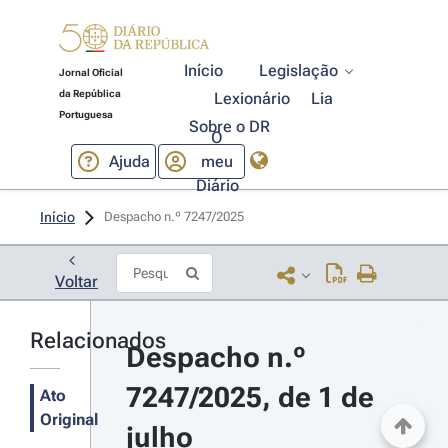
Início
Legislação
Jornal Oficial
da República
Lexionário
Lia
Portuguesa
Sobre o DR
O
Ajuda
meu
Diário
Início
Despacho n.º 7247/2025 
Voltar
Relacionados
Despacho n.º 
7247/2025, de 1 de 
Ato
Original
julho