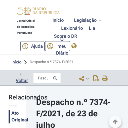
Início
Legislação
Jornal Oficial
da República
Lexionário
Lia
Portuguesa
Sobre o DR
O
Ajuda
meu
Diário
Início
Despacho n.º 7374-F/2021 
Voltar
Relacionados
Despacho n.º 7374-
F/2021, de 23 de 
Ato
Original
julho