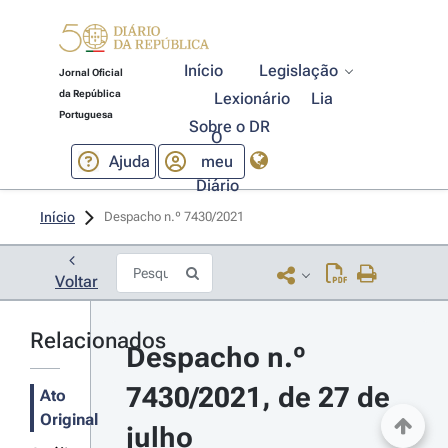
Início
Legislação
Jornal Oficial
da República
Lexionário
Lia
Portuguesa
Sobre o DR
O
Ajuda
meu
Diário
Início
Despacho n.º 7430/2021 
Voltar
Relacionados
Despacho n.º 
7430/2021, de 27 de 
Ato
Original
julho