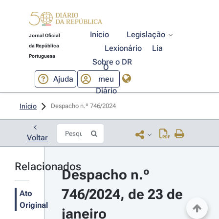
Início
Legislação
Jornal Oficial
da República
Lexionário
Lia
Portuguesa
Sobre o DR
O
Ajuda
meu
Diário
Início
Despacho n.º 746/2024 
Voltar
Relacionados
Despacho n.º 
746/2024, de 23 de 
Ato
Original
janeiro