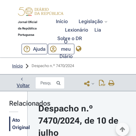
Início
Legislação
Jornal Oficial
da República
Lexionário
Lia
Portuguesa
Sobre o DR
O
Ajuda
meu
Diário
Início
Despacho n.º 7470/2024 
Voltar
Relacionados
Despacho n.º 
7470/2024, de 10 de 
Ato
Original
julho