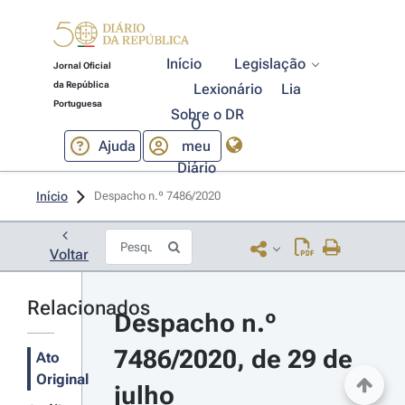
Início
Legislação
Jornal Oficial
da República
Lexionário
Lia
Portuguesa
Sobre o DR
O
Ajuda
meu
Diário
Início
Despacho n.º 7486/2020 
Voltar
Relacionados
Despacho n.º 
7486/2020, de 29 de 
Ato
Original
julho