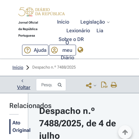
Início
Legislação
Jornal Oficial
da República
Lexionário
Lia
Portuguesa
Sobre o DR
O
Ajuda
meu
Diário
Início
Despacho n.º 7488/2025 
Voltar
Relacionados
Despacho n.º 
7488/2025, de 4 de 
Ato
Original
julho