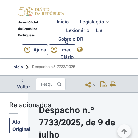
Início
Legislação
Jornal Oficial
da República
Lexionário
Lia
Portuguesa
Sobre o DR
O
Ajuda
meu
Diário
Início
Despacho n.º 7733/2025 
Voltar
Relacionados
Despacho n.º 
7733/2025, de 9 de 
Ato
Original
julho