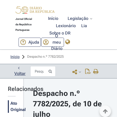
Início
Legislação
Jornal Oficial
da República
Lexionário
Lia
Portuguesa
Sobre o DR
O
Ajuda
meu
Diário
Início
Despacho n.º 7782/2025 
Voltar
Relacionados
Despacho n.º 
7782/2025, de 10 de 
Ato
Original
julho