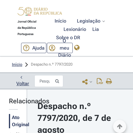
Início
Legislação
Jornal Oficial
da República
Lexionário
Lia
Portuguesa
Sobre o DR
O
Ajuda
meu
Diário
Início
Despacho n.º 7797/2020 
Voltar
Relacionados
Despacho n.º 
7797/2020, de 7 de 
Ato
Original
agosto