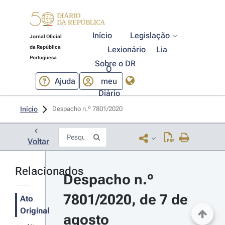
Início
Legislação
Jornal Oficial
da República
Lexionário
Lia
Portuguesa
Sobre o DR
O
Ajuda
meu
Diário
Início
Despacho n.º 7801/2020 
Voltar
Relacionados
Despacho n.º 
7801/2020, de 7 de 
Ato
Original
agosto