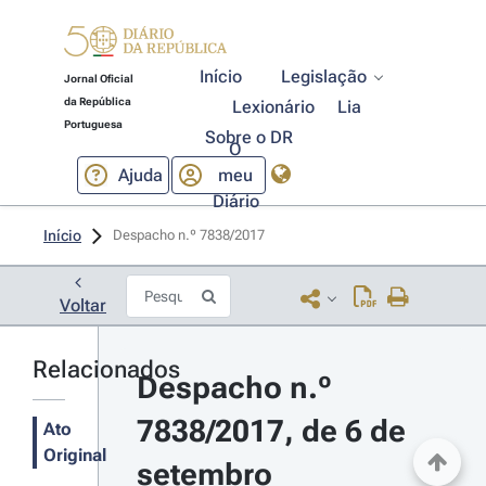
Início
Legislação
Jornal Oficial
da República
Lexionário
Lia
Portuguesa
Sobre o DR
O
Ajuda
meu
Diário
Início
Despacho n.º 7838/2017 
Voltar
Relacionados
Despacho n.º 
7838/2017, de 6 de 
Ato
Original
setembro