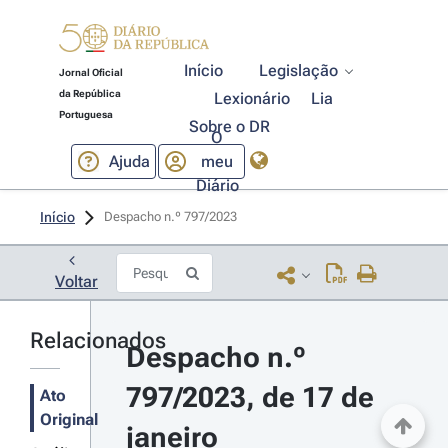
Início
Legislação
Jornal Oficial
da República
Lexionário
Lia
Portuguesa
Sobre o DR
O
Ajuda
meu
Diário
Início
Despacho n.º 797/2023 
Voltar
Relacionados
Despacho n.º 
797/2023, de 17 de 
Ato
Original
janeiro