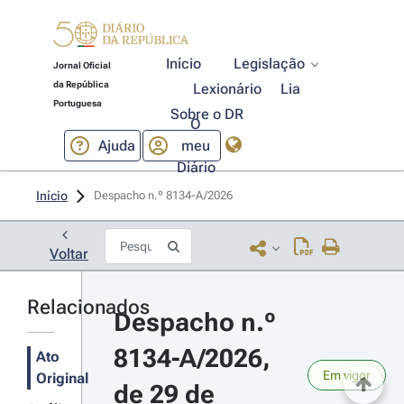
Início
Legislação
Jornal Oficial
da República
Lexionário
Lia
Portuguesa
Sobre o DR
O
Ajuda
meu
Diário
Início
Despacho n.º 8134-A/2026 
Voltar
Relacionados
Despacho n.º 
8134-A/2026, 
Ato
Em vigor
Original
de 29 de 