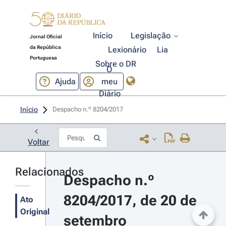
Início
Legislação
Jornal Oficial
da República
Lexionário
Lia
Portuguesa
Sobre o DR
O
Ajuda
meu
Diário
Início
Despacho n.º 8204/2017 
Voltar
Relacionados
Despacho n.º 
8204/2017, de 20 de 
Ato
Original
setembro