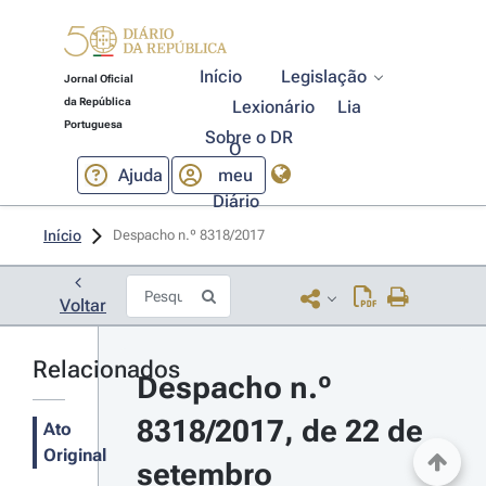
Início
Legislação
Jornal Oficial
da República
Lexionário
Lia
Portuguesa
Sobre o DR
O
Ajuda
meu
Diário
Início
Despacho n.º 8318/2017 
Voltar
Relacionados
Despacho n.º 
8318/2017, de 22 de 
Ato
Original
setembro