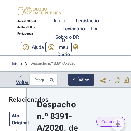
Início
Legislação
Jornal Oficial
da República
Lexionário
Lia
Portuguesa
Sobre o DR
O
Ajuda
meu
Diário
Início
Despacho n.º 8391-A/2020 
Índice
Voltar
Relacionados
Despacho 
n.º 8391-
Ato
Caducado
Original
A/2020, de 