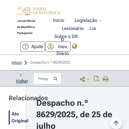
Início
Legislação
Jornal Oficial
da República
Lexionário
Lia
Portuguesa
Sobre o DR
O
Ajuda
meu
Diário
Início
Despacho n.º 8629/2025 
Voltar
Relacionados
Despacho n.º 
8629/2025, de 25 de 
Ato
Original
julho