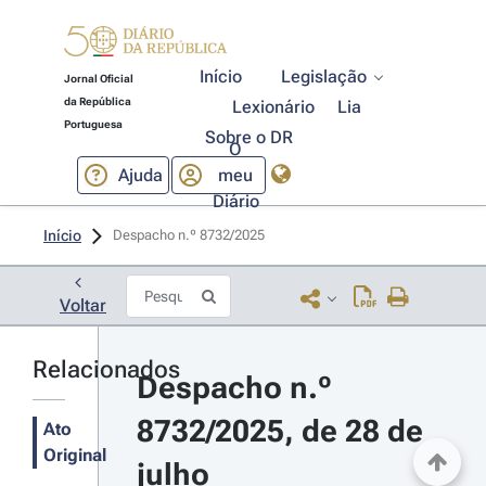
Início
Legislação
Jornal Oficial
da República
Lexionário
Lia
Portuguesa
Sobre o DR
O
Ajuda
meu
Diário
Início
Despacho n.º 8732/2025 
Voltar
Relacionados
Despacho n.º 
8732/2025, de 28 de 
Ato
Original
julho