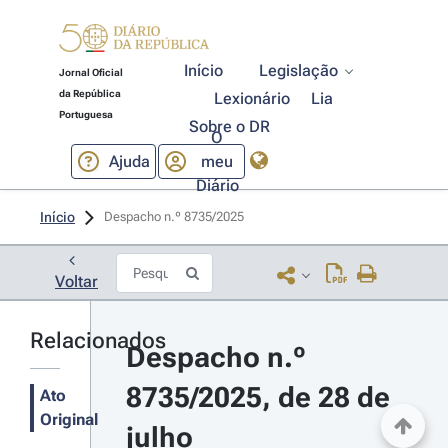
Início
Legislação
Jornal Oficial
da República
Lexionário
Lia
Portuguesa
Sobre o DR
O
Ajuda
meu
Diário
Início
Despacho n.º 8735/2025 
Voltar
Relacionados
Despacho n.º 
8735/2025, de 28 de 
Ato
Original
julho