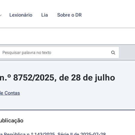
Lexionário
Lia
Sobre o DR
.º 8752/2025, de 28 de julho
de Contas
ublicação
da República n.º 143/2025, Série II de 2025-07-28