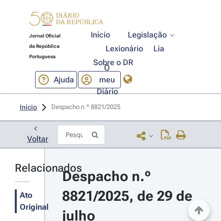
Início
Legislação
Jornal Oficial
da República
Lexionário
Lia
Portuguesa
Sobre o DR
O
Ajuda
meu
Diário
Início
Despacho n.º 8821/2025 
Voltar
Relacionados
Despacho n.º 
8821/2025, de 29 de 
Ato
Original
julho