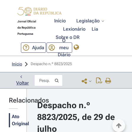
Início
Legislação
Jornal Oficial
da República
Lexionário
Lia
Portuguesa
Sobre o DR
O
Ajuda
meu
Diário
Início
Despacho n.º 8823/2025 
Voltar
Relacionados
Despacho n.º 
8823/2025, de 29 de 
Ato
Original
julho