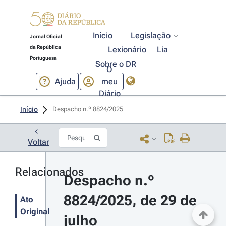
Início
Legislação
Jornal Oficial
da República
Lexionário
Lia
Portuguesa
Sobre o DR
O
Ajuda
meu
Diário
Início
Despacho n.º 8824/2025 
Voltar
Relacionados
Despacho n.º 
8824/2025, de 29 de 
Ato
Original
julho