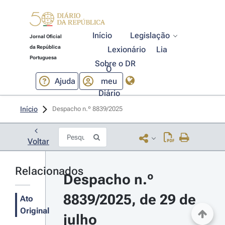
Início
Legislação
Jornal Oficial
da República
Lexionário
Lia
Portuguesa
Sobre o DR
O
Ajuda
meu
Diário
Início
Despacho n.º 8839/2025 
Voltar
Relacionados
Despacho n.º 
8839/2025, de 29 de 
Ato
Original
julho