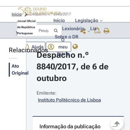
Início
Despacho n.º 8840/2017 
Início
Legislação
Jornal Oficial
da República
Lexionário
Lia
Voltar
Portuguesa
Sobre o DR
O
Ajuda
meu
Relacionados
Despacho n.º 
Diário
8840/2017, de 6 de 
Ato
Original
outubro
Emitente:
Instituto Politécnico de Lisboa
Informação da publicação