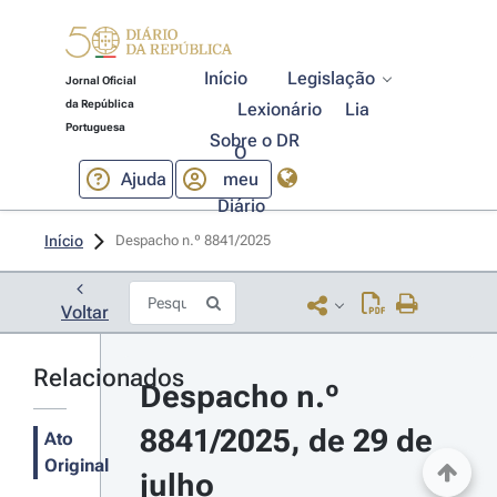
Início
Legislação
Jornal Oficial
da República
Lexionário
Lia
Portuguesa
Sobre o DR
O
Ajuda
meu
Diário
Início
Despacho n.º 8841/2025 
Voltar
Relacionados
Despacho n.º 
8841/2025, de 29 de 
Ato
Original
julho