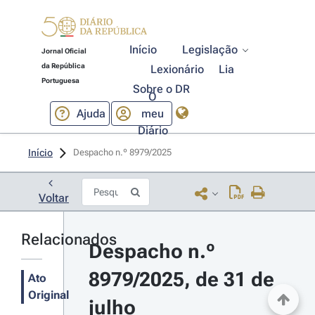
Início
Legislação
Jornal Oficial
da República
Lexionário
Lia
Portuguesa
Sobre o DR
O
Ajuda
meu
Diário
Início
Despacho n.º 8979/2025 
Voltar
Relacionados
Despacho n.º 
8979/2025, de 31 de 
Ato
Original
julho