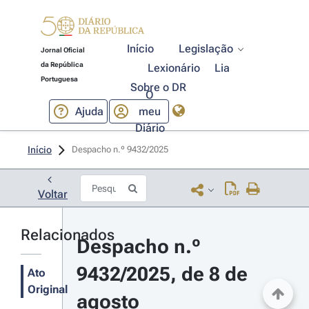
Início
Legislação
Jornal Oficial
da República
Lexionário
Lia
Portuguesa
Sobre o DR
O
Ajuda
meu
Diário
Início
Despacho n.º 9432/2025 
Voltar
Relacionados
Despacho n.º 
9432/2025, de 8 de 
Ato
Original
agosto