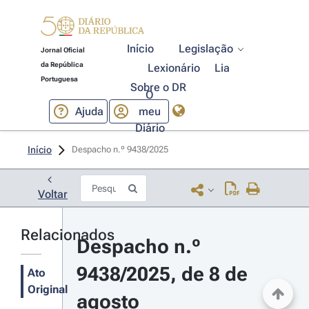
Início
Legislação
Jornal Oficial
da República
Lexionário
Lia
Portuguesa
Sobre o DR
O
Ajuda
meu
Diário
Início
Despacho n.º 9438/2025 
Voltar
Relacionados
Despacho n.º 
9438/2025, de 8 de 
Ato
Original
agosto