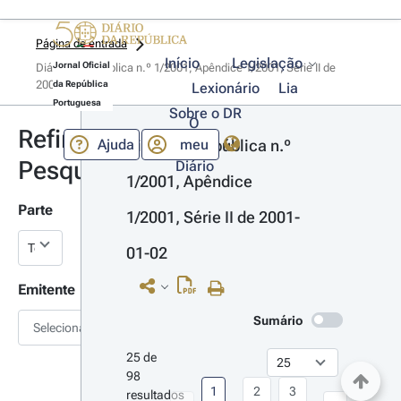
Página de entrada
Início
Legislação
Jornal Oficial
Diário da República n.º 1/2001, Apêndice 1/2001, Série II de 
2001-01-02
da República
Lexionário
Lia
Portuguesa
Sobre o DR
O
Refinar
Ajuda
meu
Diário da República n.º 
Pesquisa
Diário
1/2001, Apêndice 
Parte
1/2001, Série II de 2001-
01-02
Emitente
Sumário
Selecionar
25 de 
98 
1
2
3
resultados