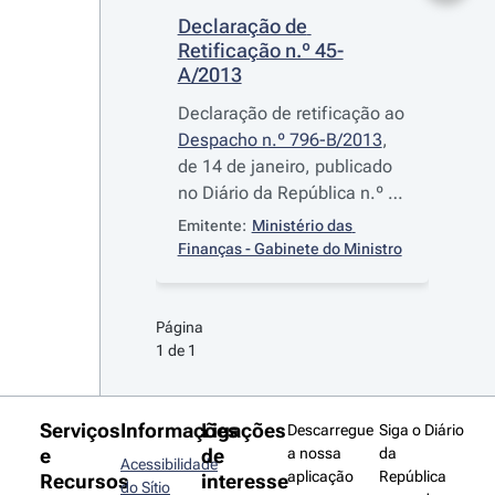
Declaração de 
Retificação n.º 45-
A/2013
Declaração de retificação ao
Despacho n.º 796-B/2013
,
de 14 de janeiro, publicado
no Diário da República n.º 9,
2.º Suplemento, Série II, de
Emitente:
Ministério das 
14 de janeiro de 2013
Finanças - Gabinete do Ministro
Página 
1 de 1
Serviços
Informações
Ligações
Descarregue
Siga o Diário
e
de
a nossa
da
Acessibilidade
aplicação
República
Recursos
interesse
do Sítio