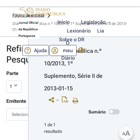
Página de entrada
Início
Legislação
Jornal Oficial
Diário da República n.º 10/2013, 1º Suplemento, Série II de 2013-
01-15
da República
Lexionário
Lia
Portuguesa
Sobre o DR
O
Refinar
Ajuda
meu
Diário da República n.º 
Pesquisa
Diário
10/2013, 1º 
Parte
Suplemento, Série II de 
2013-01-15
Emitente
Sumário
Selecionar
1 de 1 
resultado
A
A