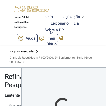
Início
Legislação
Jornal Oficial
da República
Lexionário
Lia
Portuguesa
Sobre o DR
O
Ajuda
meu
Diário
Página de entrada
Diário da República n.º 100/2001, 5º Suplemento, Série I-B de 
2001-04-30
Refinar
Pesquisa
Emitente
Selecionar