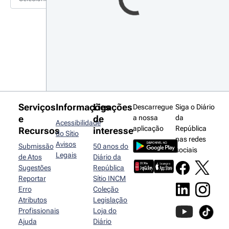
Serviços
Informações
Ligações
Descarregue
Siga o Diário
e
de
a nossa
da
Acessibilidade
aplicação
República
Recursos
interesse
do Sítio
nas redes
Avisos
Submissão
50 anos do
sociais
Legais
de Atos
Diário da
Sugestões
República
Reportar
Sítio INCM
Erro
Coleção
Atributos
Legislação
Profissionais
Loja do
Ajuda
Diário