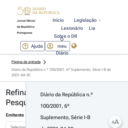
Início
Legislação
Jornal Oficial
da República
Lexionário
Lia
Portuguesa
Sobre o DR
O
Ajuda
meu
Diário
Página de entrada
Diário da República n.º 100/2001, 6º Suplemento, Série I-B de 
2001-04-30
Refinar
Diário da República n.º 
Pesquisa
100/2001, 6º 
Emitente
Suplemento, Série I-B 
A
A
Selecionar