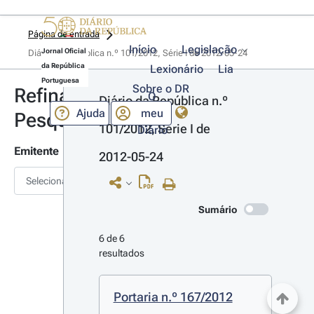
Página de entrada
Início
Legislação
Jornal Oficial
Diário da República n.º 101/2012, Série I de 2012-05-24
da República
Lexionário
Lia
Portuguesa
Sobre o DR
Refinar
O
Diário da República n.º 
Ajuda
meu
Pesquisa
101/2012, Série I de 
Diário
Emitente
2012-05-24
Selecionar
Sumário
6 de 6 
resultados
Portaria n.º 167/2012