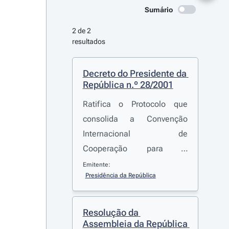
Sumário
2 de 2 
resultados
Decreto do Presidente da 
República n.º 28/2001
Ratifica o Protocolo que
consolida a Convenção
Internacional de
Cooperação para a
Segurança da Navegação
Emitente:
Presidência da República
Aérea «EUROCONTROL», de
13 de Dezembro de 1960,
na sequência de diversas
Resolução da 
modificações introduzidas,
Assembleia da República 