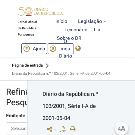
Início
Legislação
Jornal Oficial
da República
Lexionário
Lia
Portuguesa
Sobre o DR
O
Ajuda
meu
Diário
Página de entrada
Diário da República n.º 103/2001, Série I-A de 2001-05-04
Refinar
Diário da República n.º 
Pesquisa
103/2001, Série I-A de 
Emitente
2001-05-04
A
Selecionar
A