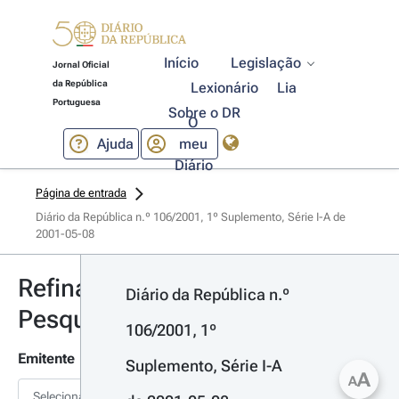
Início
Legislação
Jornal Oficial
da República
Lexionário
Lia
Portuguesa
Sobre o DR
O
Ajuda
meu
Diário
Página de entrada
Diário da República n.º 106/2001, 1º Suplemento, Série I-A de 
2001-05-08
Refinar
Diário da República n.º 
Pesquisa
106/2001, 1º 
Emitente
Suplemento, Série I-A 
A
A
Selecionar