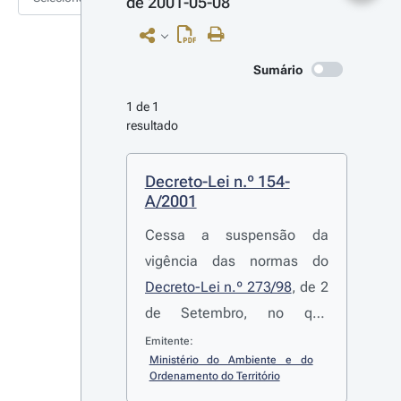
de 2001-05-08
Sumário
1 de 1 
resultado
Decreto-Lei n.º 154-
A/2001
Cessa a suspensão da
vigência das normas do
Decreto-Lei n.º 273/98
, de 2
de Setembro, no que
respeita às operações de
Emitente:
Ministério do Ambiente e do 
co-incineração de resíduos
Ordenamento do Território
industriais perigosos,