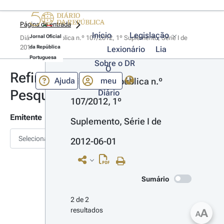
Página de entrada
Início
Legislação
Jornal Oficial
Diário da República n.º 107/2012, 1º Suplemento, Série I de 
2012-06-01
da República
Lexionário
Lia
Portuguesa
Sobre o DR
O
Refinar
Ajuda
meu
Diário da República n.º 
Pesquisa
Diário
107/2012, 1º 
Emitente
Suplemento, Série I de 
Selecionar
2012-06-01
Sumário
2 de 2 
resultados
A
A