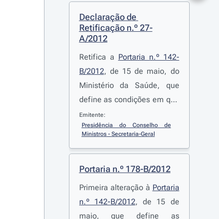
Declaração de 
Retificação n.º 27-
A/2012
Retifica a
Portaria n.º 142-
B/2012
, de 15 de maio, do
Ministério da Saúde, que
define as condições em que
o Serviço Nacional de Saúde
Emitente:
Presidência do Conselho de 
(SNS) assegura os encargos
Ministros - Secretaria-Geral
com o transporte não
urgente de doentes que seja
Portaria n.º 178-B/2012
instrumental à realização
das prestações de saúde,
Primeira alteração à
Portaria
publicada no Diário da
n.º 142-B/2012
, de 15 de
República, 1.ª série, n.º 94,
maio, que define as