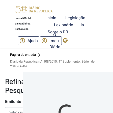
Início
Legislação
Jornal Oficial
da República
Lexionário
Lia
Portuguesa
Sobre o DR
O
Ajuda
meu
Diário
Página de entrada
Diário da República n.º 108/2010, 1º Suplemento, Série I de 
2010-06-04
Refinar
Pesquisa
Emitente
Selecionar