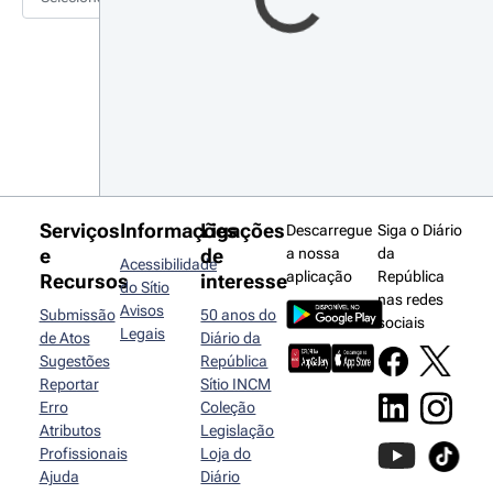
Serviços
Informações
Ligações
Descarregue
Siga o Diário
e
de
a nossa
da
Acessibilidade
aplicação
República
Recursos
interesse
do Sítio
nas redes
Avisos
Submissão
50 anos do
sociais
Legais
de Atos
Diário da
Sugestões
República
Reportar
Sítio INCM
Erro
Coleção
Atributos
Legislação
Profissionais
Loja do
Ajuda
Diário