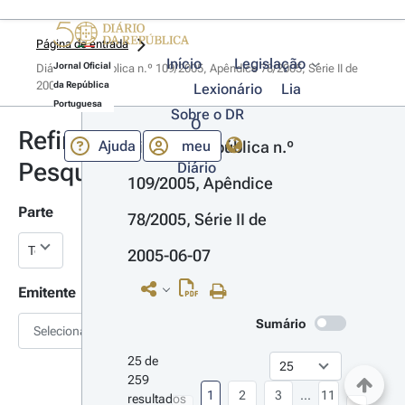
Página de entrada
Início
Legislação
Jornal Oficial
Diário da República n.º 109/2005, Apêndice 78/2005, Série II de 
2005-06-07
da República
Lexionário
Lia
Portuguesa
Sobre o DR
O
Refinar
Ajuda
meu
Diário da República n.º 
Pesquisa
Diário
109/2005, Apêndice 
Parte
78/2005, Série II de 
2005-06-07
Emitente
Sumário
Selecionar
25 de 
259 
1
2
3
...
11
resultados