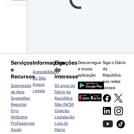
Serviços
Informações
Ligações
Descarregue
Siga o Diário
e
de
a nossa
da
Acessibilidade
aplicação
República
Recursos
interesse
do Sítio
nas redes
Avisos
Submissão
50 anos do
sociais
Legais
de Atos
Diário da
Sugestões
República
Reportar
Sítio INCM
Erro
Coleção
Atributos
Legislação
Profissionais
Loja do
Ajuda
Diário