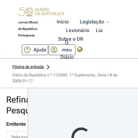
Início
Legislação
Jornal Oficial
da República
Lexionário
Lia
Portuguesa
Sobre o DR
O
Ajuda
meu
Diário
Página de entrada
Diário da República n.º 11/2005, 1º Suplemento, Série I-B de 
2005-01-17
Refinar
Pesquisa
Emitente
Selecionar