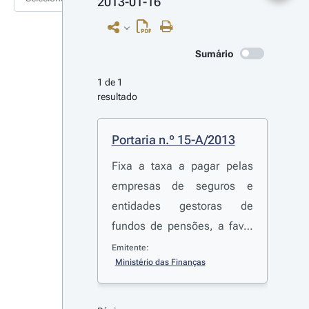
2013-01-16
Sumário
1 de 1 
resultado
Portaria n.º 15-A/2013
Fixa a taxa a pagar pelas
empresas de seguros e
entidades gestoras de
fundos de pensões, a favor
do Instituto de Seguros de
Emitente:
Ministério das Finanças
Portugal, para o ano de
2013