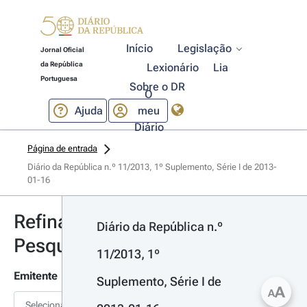
Início
Legislação
Jornal Oficial
da República
Lexionário
Lia
Portuguesa
Sobre o DR
O
Ajuda
meu
Diário
Página de entrada
Diário da República n.º 11/2013, 1º Suplemento, Série I de 2013-
01-16
Refinar
Diário da República n.º 
Pesquisa
11/2013, 1º 
Emitente
Suplemento, Série I de 
A
A
Selecionar